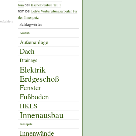
tom
Kachelofenbau Teil 1
bei
Letzte Vorbereitungsarbeiten für
tom bei
den Innenputz
aktiviert
Schlagwörter
Aushub
Außenanlage
Dach
Drainage
Elektrik
Erdgeschoß
Fenster
Fußboden
HKLS
Innenausbau
Innenputz
Innenwände