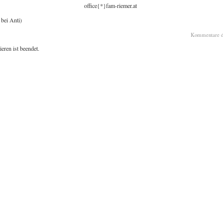
office{*}fam-riemer.at
bei Anti)
Kommentare de
ren ist beendet.