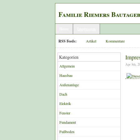
Familie Riemers Bautage
Home
Impressum
RSS Feeds:
Artikel
Kommentare
Impre
Kategorien
Apr 8th, 
Allgemein
Hausbau
Außenanlage
Dach
Elektrik
Fenster
Fundament
Fußboden