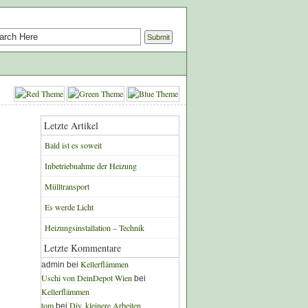
Letzte Artikel
Bald ist es soweit
Inbetriebnahme der Heizung
Mülltransport
Es werde Licht
Heizungsinstallation – Technik
Letzte Kommentare
Kellerflämmen
admin bei
Uschi von DeinDepot Wien
bei
Kellerflämmen
tom
Div. kleinere Arbeiten
bei