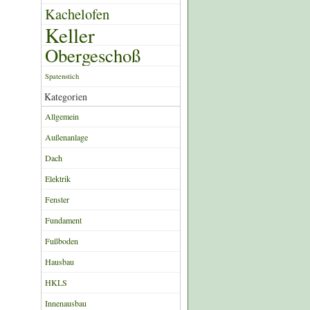
Kachelofen
Keller
Obergeschoß
Spatenstich
Kategorien
Allgemein
Außenanlage
Dach
Elektrik
Fenster
Fundament
Fußboden
Hausbau
HKLS
Innenausbau